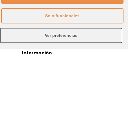
Quiénes Somos
Servicios
Solo funcionales
Galería
Contacto
Ver preferencias
Información
Aviso Legal
Política de Privacidad
Política de Cookies
Nosotros
Construimos edificios y espacios elegantes
y con autoridad. Nuestros trabajo revela