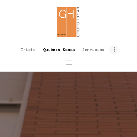
Inicio
Quiénes Somos
Inicio
Quiénes Somos
Servicios
Servicios
Galería
Contacto